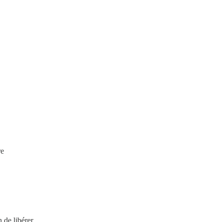
re
 de libérer.