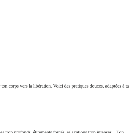
 corps vers la libération. Voici des pratiques douces, adaptées à ta
s trop profonds, étirements forcés, relaxations trop intenses... Ton