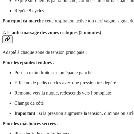
Expire sur 6 temps par la bouche, comme si tu soufflais dans un
Répète 8 cycles
Pourquoi ça marche
cette respiration active ton nerf vague, signal d
2. L’auto-massage des zones critiques (5 minutes)
Adapté à chaque zone de tension principale :
Pour les épaules tendues
:
Pose ta main droite sur ton épaule gauche
Effectue de petits cercles avec une pression très légère
Remonte vers la nuque, redescends vers l’omoplate
Change de côté
Important
: si la pression augmente la tension, diminue ou arrê
Pour les mâchoires serrées
:
Place tes index sur tes tempes