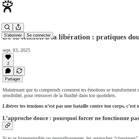
De la tension à la libération : pratiques d
S'abonner
Se connecter
sept. 03, 2025
2
Partager
Maintenant que tu comprends comment tes émotions se transforment en 
sensibilité, pour retrouver de la fluidité dans ton quotidien.
Libérer tes tensions n’est pas une bataille contre ton corps, c’est 
L’approche douce : pourquoi forcer ne fonctionne pa
Si tu es hypersensible ou neurodivergente, les approches “classiques” d