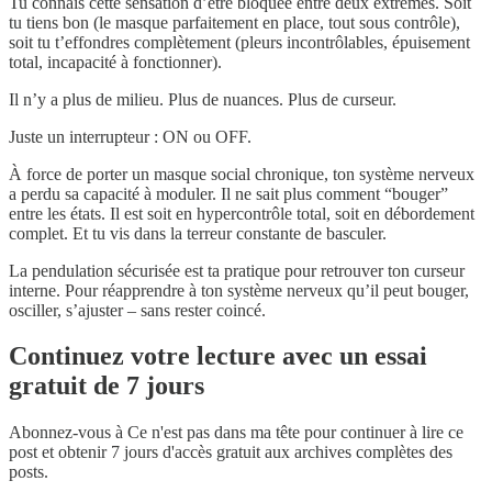
Tu connais cette sensation d’être bloquée entre deux extrêmes. Soit
tu tiens bon (le masque parfaitement en place, tout sous contrôle),
soit tu t’effondres complètement (pleurs incontrôlables, épuisement
total, incapacité à fonctionner).
Il n’y a plus de milieu. Plus de nuances. Plus de curseur.
Juste un interrupteur : ON ou OFF.
À force de porter un masque social chronique, ton système nerveux
a perdu sa capacité à moduler. Il ne sait plus comment “bouger”
entre les états. Il est soit en hypercontrôle total, soit en débordement
complet. Et tu vis dans la terreur constante de basculer.
La pendulation sécurisée est ta pratique pour retrouver ton curseur
interne. Pour réapprendre à ton système nerveux qu’il peut bouger,
osciller, s’ajuster – sans rester coincé.
Continuez votre lecture avec un essai
gratuit de 7 jours
Abonnez-vous à
Ce n'est pas dans ma tête
pour continuer à lire ce
post et obtenir 7 jours d'accès gratuit aux archives complètes des
posts.