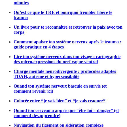
minutes
Qu’est-ce que le TRE et pourquoi trembler libère le
trauma
Un livre pour te reconnaître et retrouver la paix avec ton
corps
Comment apaiser ton système nerveux après le trauma :
guide pratique en 4 étapes
Lire ton système nerveux dans ton visage : cartographie
des micro-expressions du nerf vague ventral
Charge mentale neurodivergente : protocoles adaptés
TDAH, autisme et hypersensibilité
Quand ton système nerveux bascule en survie (et
comment revenir ici)
Coincée entre “je vais bien” et “je vais craquer”
Quand ton cerveau a appris que “être toi = danger” (et
comment désapprendre)
Navigation du figement ou sidération complexe