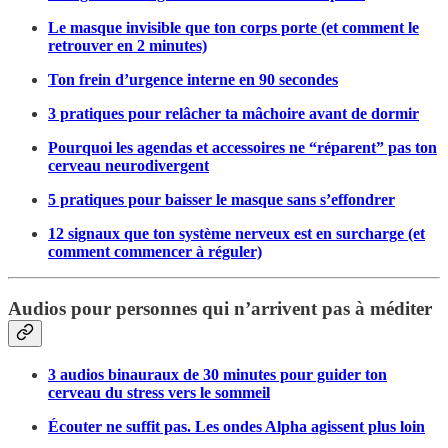
Le masque invisible que ton corps porte (et comment le
retrouver en 2 minutes)
Ton frein d’urgence interne en 90 secondes
3 pratiques pour relâcher ta mâchoire avant de dormir
Pourquoi les agendas et accessoires ne “réparent” pas ton
cerveau neurodivergent
5 pratiques pour baisser le masque sans s’effondrer
12 signaux que ton système nerveux est en surcharge (et
comment commencer à réguler)
Audios pour personnes qui n’arrivent pas à méditer
3 audios binauraux de 30 minutes pour guider ton
cerveau du stress vers le sommeil
Écouter ne suffit pas. Les ondes Alpha agissent plus loin